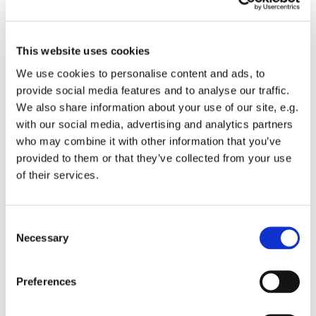
Dagsorden
1. Velkomst og valg af dirigent v. Thorkild Hansen
Bestyrelsen foreslår Lars Henriksen som dirigent og
Erling Engelhardt som r
eferent.
This website uses cookies
2. Bestyrelsens årsberetning v. Thorkild Hansen
We use cookies to personalise content and ads, to
3. Forelæggelse og godkendelse af årsregnskab, orientering
provide social media features and to analyse our traffic.
om næste års budget v. Erling Engelhardt
We also share information about your use of our site, e.g.
4. Fastsættelse af kontingent for 2027
with our social media, advertising and analytics partners
who may combine it with other information that you’ve
5. Indkomne forslag
provided to them or that they’ve collected from your use
6. Valg af 4 medlemmer til Bestyrelsen, som har syv
of their services.
medlemmer, der vælges for 2 år. Fire vælges på lige årstal og
tre på ulige årstal.
Bestyrelsen 2025 Valgperiode
Consent
Thorkild Hansen 2024 – 2026 (på valg - modtager genvalg)
Erling Engelhardt 2024 – 2026 (på valg - modtager genvalg)
Necessary
Selection
Søren Høg 2024 – 2026 (på valg - modtager genvalg)
Ron Klaassen 2024 – 2026 (på valg - modtager genvalg -
indtrådt ved Anja Vesters udtræden19.01.26)
Preferences
Bjarne Winther Hansen 2025 – 2027
Gert Tinggaard Jakobsen 2025 – 2027