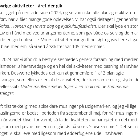
vrige aktiviteter i året der gik
ke ligget på den lade side i 2024, og selvom ikke alle planlagte aktiviteter
rt, har vi fået mange gode oplevelser. Vi har også deltaget i gennemfør
kala
s,
Havnen og Havets dag
og
Kystkulturfestivalen.
Der skal lyde en stor 
 gav en hånd med ved arrangementerne, som gav både os selv og de ma
e en god oplevelse. Vores aktiviteter var godt besøgt og gav flere af g
 at blive medlem, så vi ved årsskiftet var 105 medlemmer.
2024 har vi afholdt 6 bestyrelsesmøder, generalforsamling med medl
møder, 3 havhavedage og en hel del aktiviteter med pasning af Havha
ken. Desværre lykkedes det kun at gennemføre 1 af 3 planlagte
isninger, som ellers er en af de aktiviteter, der kan samle os og styrke d
fællesskab.
Under medlemsmødet tager vi en snak om de kommende
isninger
.
aft tilstrækkelig med spiseklare muslinger på Bølgemarken, og jeg vil lig
uslingerne er bedst i perioden fra september til maj, for når muslingern
 når vandet bliver for varmt, så falder kvaliteten. Vi har døjet en del med
 som med jævne mellemrum går løs på vores ”spisekammer”. Det ser ud 
oget, vi skal leve med ligesom med edderfuglene ude i havhaven.