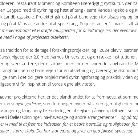
olderen, restaurant Moment og Komitéen Bæredygtig Kystkultur, der ha
en Calypso med til dyrkning og høst af tang - samt Rønde Højskole og K
k Landbrugsskole. Projektet går ud på at bane vejen for afsætning og fo
 og på at få os alle andre til at spise tang. Projektstart er 1. marts – altså
 medlemsmødet vil vi drøfte muligheden for at inddrage jer, der eventuelt 
re med i nogle af projektets aktiviteter.
så tradition for at deltage i forskningsprojekter, og i 2024 blev vi partner
Dansk Algecenter 2.0 med Aarhus Universitet og en række institutioner,
er og iværksættere, der er aktive inden for den spirende tangbranche. M
e tangbranchen og bane vejen for en afsætning og bæredygtig økonomi. 
 lige som i det tidligere projekt med dyrkningsforsøg og praktisk viden o
 ligesom vi får inspiration til vores egne aktiviteter.
nævner projekterne her, er det blandt andet for at fremhæve, at som m
n kan vi
nyde goderne
, som foreningen byder på – nemlig muligheden for
slinger og tang, benytte Edderfuglen til sejlads på Vigen, deltage i socia
ed i fællesspisninger, havhavedage og andre arrangementer –
og på to
er vi med til at fremme indsatsen for et bedre havmiljø og muligheden for
ugter i større skala. Det har stor værdi og giver en god følelse, synes jeg.