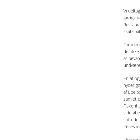
Vi delta
lørdag de
Restaura
skal sna
Foruden 
der ikke 
at bevar
undvære
En af op
nyder go
af Ebelt
samlet o
Fiskeriha
sideløbe
stiftede
fælles i
I foreni