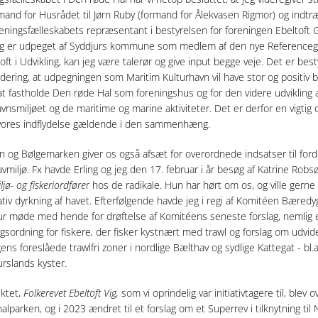
and for Husrådet til Jørn Ruby (formand for Ålekvasen Rigmor) og indtr
ningsfælleskabets repræsentant i bestyrelsen for foreningen Ebeltoft G
eg er udpeget af Syddjurs kommune som medlem af den nye Reference
toft i Udvikling, kan jeg være talerør og give input begge veje. Det er bes
rdering, at udpegningen som Maritim Kulturhavn vil have stor og positiv 
. at fastholde Den røde Hal som foreningshus og for den videre udvikling 
avnsmiljøet og de maritime og marine aktiviteter. Det er derfor en vigtig 
 vores indflydelse gældende i den sammenhæng.
 og Bølgemarken giver os også afsæt for overordnede indsatser til forde
vmiljø. Fx havde Erling og jeg den 17. februar i år besøg af Katrine Robs
jø- og fiskeriordføre
r hos de radikale. Hun har hørt om os, og ville gern
tiv dyrkning af havet. Efterfølgende havde jeg i regi af Komitéen Bæredyg
ur møde med hende for drøftelse af Komitéens seneste forslag, nemlig 
gsordning for fiskere, der fisker kystnært med trawl og forslag om udvide
ens foreslåede trawlfri zoner i nordlige Bælthav og sydlige Kattegat - bl.a
urslands kyster.
ktet,
Folkerevet Ebeltoft Vig,
som vi oprindelig var initiativtagere til, blev 
nalparken, og i 2023 ændret til et forslag om et Superrev i tilknytning til