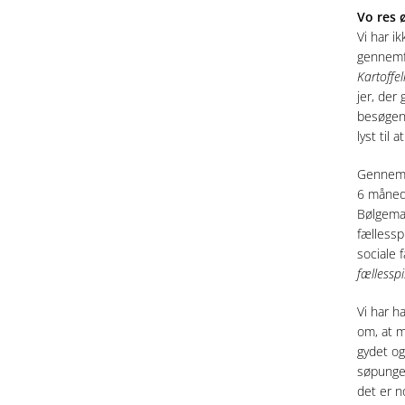
Vo
res ø
Vi har ik
gennemfø
Kartoffel
jer, der
besøgend
lyst til
Gennem 
6 måneds
Bølgemar
fællessp
sociale 
fællessp
Vi har h
om, at m
gydet og
søpunge,
det er n