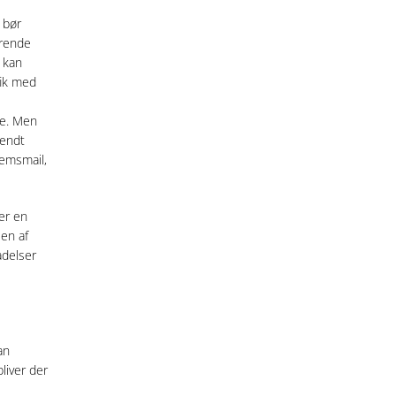
 bør
rrende
kan
fik med
ne. Men
sendt
lemsmail,
er en
sen af
adelser
an
liver der