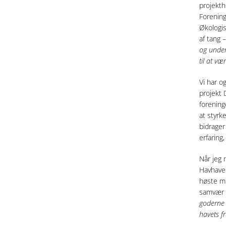
projekth
Forening
Økologis
af tang –
og under
til at væ
Vi har og
projekt 
forening
at styrk
bidrager
erfaring,
Når jeg 
Havhave
høste mu
samvær v
goderne
havets fr