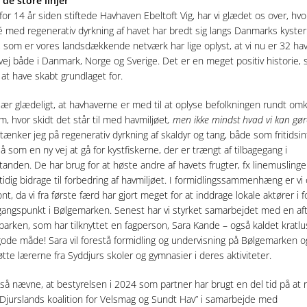
de store linjer
 for 14 år siden stiftede Havhaven Ebeltoft Vig, har vi glædet os over, hv
é med regenerativ dyrkning af havet har bredt sig langs Danmarks kyster
 som er vores landsdækkende netværk har lige oplyst, at vi nu er 32 ha
 vej både i Danmark, Norge og Sverige. Det er en meget positiv historie, 
f at have skabt grundlaget for.
sær glædeligt, at havhaverne er med til at oplyse befolkningen rundt omkr
m, hvor skidt det står til med havmiljøet
, men ikke mindst hvad vi kan gør
ænker jeg på regenerativ dyrkning af skaldyr og tang, både som fritidsin
 som en ny vej at gå for kystfiskerne, der er trængt af tilbagegang i
tanden. De har brug for at høste andre af havets frugter, fx linemuslinge
idig bidrage til forbedring af havmiljøet. I formidlingssammenhæng er vi
nt, da vi fra første færd har gjort meget for at inddrage lokale aktører i f
ngspunkt i Bølgemarken. Senest har vi styrket samarbejdet med en af
parken, som har tilknyttet en fagperson, Sara Kande – også kaldet kratlu
ode måde! Sara vil forestå formidling og undervisning på Bølgemarken o
tte lærerne fra Syddjurs skoler og gymnasier i deres aktiviteter.
også nævne, at bestyrelsen i 2024 som partner har brugt en del tid på at r
”Djurslands koalition for Velsmag og Sundt Hav” i samarbejde med