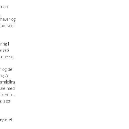
ordan
.
vhaver og
som vi er
ing i
e ved
teresse,
r og de
 også
ormidling
tale med
skeren -
g især
ejse et