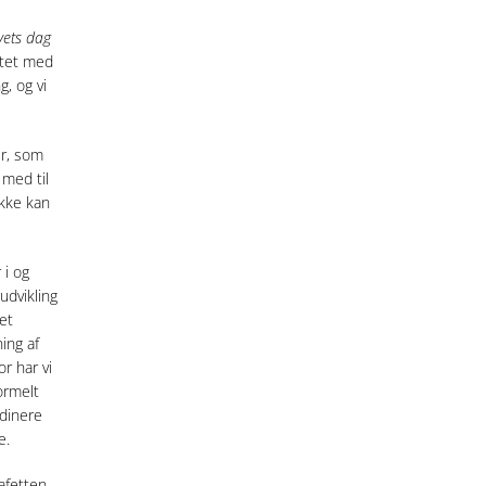
vets dag
ktet med
, og vi
er, som
 med til
ikke kan
 i og
udvikling
et
ing af
or har vi
ormelt
rdinere
e.
tafetten