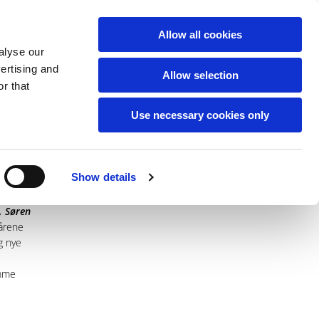
Allow all cookies
alyse our
vertising and
Allow selection
r that
ser
Kalender
Nyt
Book båd
Use necessary cookies only
Show details
erne,
., Søren
 årene
g nye
amme