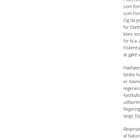
som form
som Fore
Og da j
for Ebel
klare vu
for bl.a
Fiskerih
at gøre
Havhaven
bedre ha
er
havmil
regenera
Kystkult
udfasnin
Regering
langs Dj
Revproje
af Natio