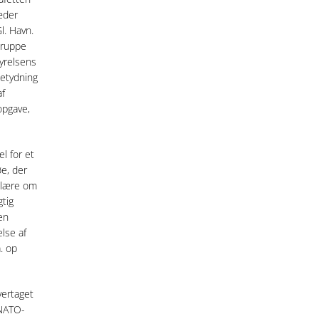
æder
l. Havn.
gruppe
tyrelsens
betydning
af
opgave,
l for et
øe, der
e lære om
tig
en
lse af
. op
overtaget
 NATO-