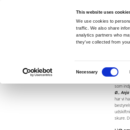
This website uses cookie
We use cookies to personal
traffic. We also share info
analytics partners who may
Hjem
Organisation
Havhaven
Link
they’ve collected from your
Vedtægter
Bestyre
Beretninger
Consent
Necessary
Selection
Stiftelse
Beretning - 2025
I år vil
Beretning - 2024
Referat
som indg
Beretning - 2023
Ø., Anja
Beretning - 2022
har vi h
bestyrel
Beretning - 2021
udskiftn
Beretning - 2019
skure. D
Beretning - 2018
Beretning - 2017