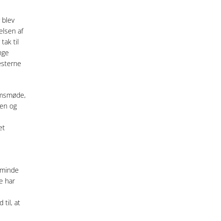
 blev
elsen af
tak til
nge
æsterne
emsmøde,
ven og
et
e minde
e har
til, at