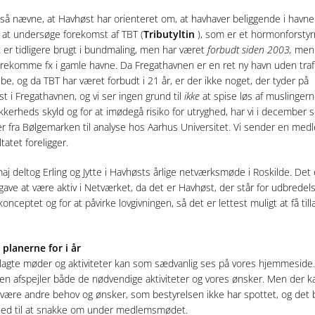
også nævne, at Havhøst har orienteret om, at havhaver beliggende i havne
 at undersøge forekomst af TBT (
Tributyltin
), som er et hormonforsty
t er tidligere brugt i bundmaling, men har været
forbudt siden 2003,
men 
orekomme fx i gamle havne. Da Fregathavnen er en ret ny havn uden tra
ibe, og da TBT har været forbudt i 21 år, er der ikke noget, der tyder på
t i Fregathavnen, og vi ser ingen grund til
ikke
at spise løs af muslinger
ikkerheds skyld og for at imødegå risiko for utryghed, har vi i december 
r fra Bølgemarken til analyse hos Aarhus Universitet. Vi sender en med
tatet foreligger.
aj deltog Erling og Jytte i Havhøsts årlige netværksmøde i Roskilde. Det 
pgave at være aktiv i Netværket, da det er Havhøst, der står for udbredel
onceptet og for at påvirke lovgivningen, så det er lettest muligt at få till
 planerne for i år
nlagte møder og aktiviteter kan som sædvanlig ses på vores hjemmeside.
en afspejler både de nødvendige aktiviteter og vores ønsker. Men der k
være andre behov og ønsker, som bestyrelsen ikke har spottet, og det b
ighed til at snakke om under medlemsmødet.