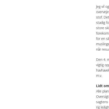
Jeg vil 
overveje
stof. De
stadig f
store sk
forekoms
for en s
muslinge
når resul
Den 4. m
vigtig o
havhavek
m.v.
Lidt om
Alle pla
Oversigt
sagtens 
rig lejl