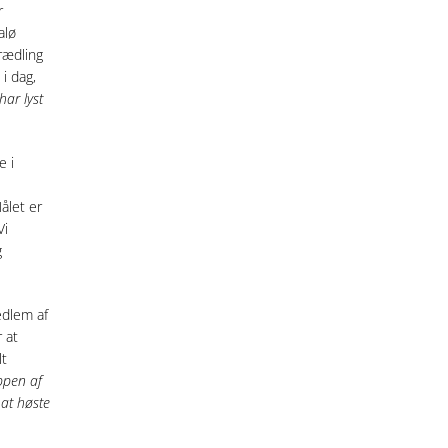
r
alø
rædling
 i dag,
har lyst
e i
ålet er
Vi
g
edlem af
 at
lt
ppen af
 at høste