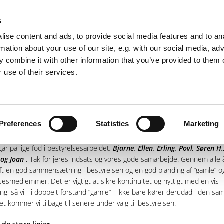
s
ise content and ads, to provide social media features and to an
rmation about your use of our site, e.g. with our social media, ad
 combine it with other information that you’ve provided to them o
s/Video
Bølgemarken
Havhavekøkkenet
Bestemmel
 use of their services.
lsens beretning 2024
Preferences
Statistics
Marketing
 jeg til en forandring indlede med at præsentere bestyrelsen og suppleant
år på lige fod i bestyrelsesarbejdet
.
Bjarne, Ellen, Erling, Povl, Søren H
 og Joan
.
Tak for jeres indsats og vores gode samarbejde. Gennem alle
aft en god sammensætning i bestyrelsen og en god blanding af ”gamle” o
sesmedlemmer. Det er vigtigt at sikre kontinuitet og nyttigt med en vis
ing, så vi - i dobbelt forstand ”gamle” - ikke bare kører derudad i den s
et kommer vi tilbage til senere under valg til bestyrelsen.