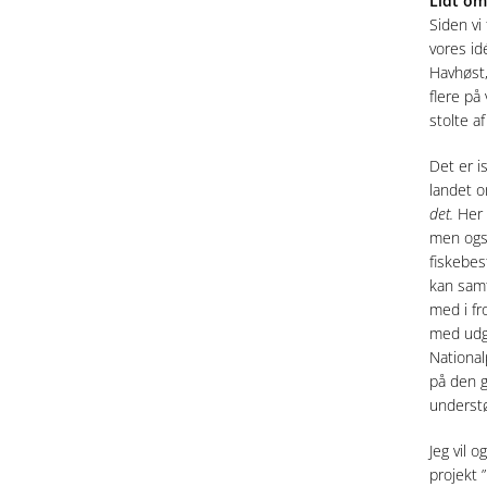
Lidt om 
Beretning - 2016
Siden vi
vores id
Beretning - 2015
Havhøst,
Beretning - 2014
flere på
Beretning - 2013
stolte a
Beretning - 2012
Det er i
landet o
det.
Her t
men også
fiskebes
kan samt
med i fro
med udga
National
på den g
understø
Jeg vil 
projekt 