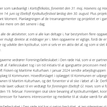
ger som sædvanligt i
Kartoffelkalas, forventet den 31. maj, Havnens og Ha
n 14. juni og Ebeltoft Kystkulturfestival lørdag den 30. august
. Plus proje
nt Moment. Planlægningen af de trearrangementer og projektet er i gang
kke mere om det senere i dag.
alle de aktiviteter, som vi alle kan deltage i, har bestyrelsen flere opgav
er muligt direkte at inddrager jer i. Men opgaverne er vigtige, fordi de er
e og udvikle den kystkultur, som vi selv er en aktiv del af, og som vi slet 
.
gaverne vedrører Foreningsfælleskabet i Den røde Hal, som vi er partner
dt af. Fællesskabet tog i sin tid initiativ til at igangsætte processen med 
oft Fiskeri-og Maritime Kulturhavn. I januar 2024 sendte arbejdsgruppen 
plæg til Kommunen. Hovedforslaget i oplægget til Kommunen er udpegn
vnen til Maritim Kulturhavn, og det forventer vi vil ske i løbet af i år. Derf
nde lavet udkast til en vedtægt for
foreningen Ebeltoft Gl. Havn,
som vi f
 den 19. februar. Foreningen skal sikre bevaring af kystkulturmiljøet, koo
nteresser for havnens interessenter og medvirke til at skabe værdi for all
ngsfælleskabet i Den røde Hal har vi netop besluttet, at jeg videregiver s