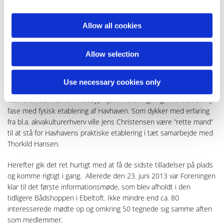
lokale fiskehandlere, fødevareproducenter og restauranter med
ønske om at give deres gæster en særlig, lokal smagsoplevelse.
Den kommercielle del af projektet viste sig at volde problemer
Allow all cookies
både med hensyn til flere og skærpede myndighedskrav og især
med hensyn til finansiering.
Allow selection
Efter at have arbejdet med disse udfordringer gennem hele 2012,
besluttede bestyrelsen den 3. april 2013 at droppe den
Use necessary cookies only
kommercielle del af projektet og i første omgang etablere
Havhaven som et rent hobbyprojekt. Foreningen gik nu ind i en ny
fase med fysisk etablering af Havhaven. Som dykker med erfaring
fra bl.a. akvakulturerhverv ville Jens Christensen være ”rette mand”
til at stå for Havhavens praktiske etablering i tæt samarbejde med
Thorkild Hansen.
Herefter gik det ret hurtigt med at få de sidste tilladelser på plads
og komme rigtigt i gang. Allerede den 23. juni 2013 var Foreningen
klar til det første informationsmøde, som blev afholdt i den
tidligere Bådshoppen i Ebeltoft. Ikke mindre end ca. 80
interesserede mødte op og omkring 50 tegnede sig samme aften
som medlemmer.