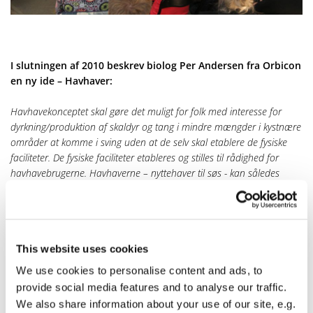
I slutningen af 2010 beskrev biolog Per Andersen fra Orbicon
en ny ide – Havhaver:
Havhavekonceptet skal gøre det muligt for folk med interesse for
dyrkning/produktion af skaldyr og tang i mindre mængder i kystnære
områder at komme i sving uden at de selv skal etablere de fysiske
faciliteter. De fysiske faciliteter etableres og stilles til rådighed for
havhavebrugerne. Havhaverne – nyttehaver til søs - kan således
opfattes som en parallel til de velkendte kolonihaver på landjorden.
Per Andersen præsenterede projektidéen for Syddjurs Kommune,
som fandt ideen interessant. Kommunen tog kontakt til den lokale
ildsjæl Thorkild Hansen med henblik på at få ham til sammen med
This website uses cookies
Per Andersen at arbejde videre med ideen, herunder forsøge at
We use cookies to personalise content and ads, to
indtænke gamle brugsfartøjer og Fiskerihavnsmiljøet i Ebeltoft.
provide social media features and to analyse our traffic.
We also share information about your use of our site, e.g.
Den 19. december 2011 så den ny forening ”Havhaver i Syddjurs”