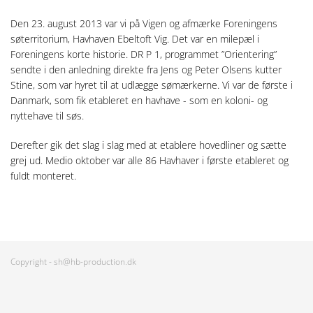
Den 23. august 2013 var vi på Vigen og afmærke Foreningens
søterritorium, Havhaven Ebeltoft Vig. Det var en milepæl i
Foreningens korte historie. DR P 1, programmet ”Orientering”
sendte i den anledning direkte fra Jens og Peter Olsens kutter
Stine, som var hyret til at udlægge sømærkerne. Vi var de første i
Danmark, som fik etableret en havhave - som en koloni- og
nyttehave til søs.
Derefter gik det slag i slag med at etablere hovedliner og sætte
grej ud. Medio oktober var alle 86 Havhaver i første etableret og
fuldt monteret.
Copyright -
sh@hb-production.dk