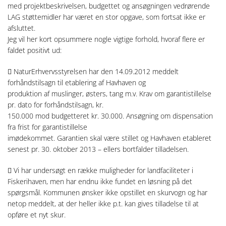
med projektbeskrivelsen, budgettet og ansøgningen vedrørende
LAG støttemidler har været en stor opgave, som fortsat ikke er
afsluttet.
Jeg vil her kort opsummere nogle vigtige forhold, hvoraf flere er
faldet positivt ud:
 NaturErhvervsstyrelsen har den 14.09.2012 meddelt
forhåndstilsagn til etablering af Havhaven og
produktion af muslinger, østers, tang m.v. Krav om garantistillelse
pr. dato for forhåndstilsagn, kr.
150.000 mod budgetteret kr. 30.000. Ansøgning om dispensation
fra frist for garantistillelse
imødekommet. Garantien skal være stillet og Havhaven etableret
senest pr. 30. oktober 2013 – ellers bortfalder tilladelsen.
 Vi har undersøgt en række muligheder for landfaciliteter i
Fiskerihaven, men har endnu ikke fundet en løsning på det
spørgsmål. Kommunen ønsker ikke opstillet en skurvogn og har
netop meddelt, at der heller ikke p.t. kan gives tilladelse til at
opføre et nyt skur.