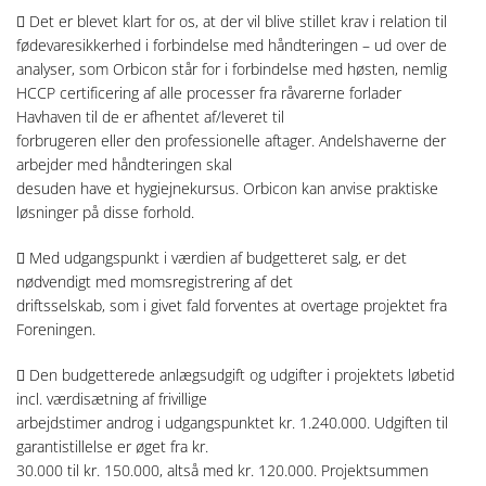
 Det er blevet klart for os, at der vil blive stillet krav i relation til
fødevaresikkerhed i forbindelse med håndteringen – ud over de
analyser, som Orbicon står for i forbindelse med høsten, nemlig
HCCP certificering af alle processer fra råvarerne forlader
Havhaven til de er afhentet af/leveret til
forbrugeren eller den professionelle aftager. Andelshaverne der
arbejder med håndteringen skal
desuden have et hygiejnekursus. Orbicon kan anvise praktiske
løsninger på disse forhold.
 Med udgangspunkt i værdien af budgetteret salg, er det
nødvendigt med momsregistrering af det
driftsselskab, som i givet fald forventes at overtage projektet fra
Foreningen.
 Den budgetterede anlægsudgift og udgifter i projektets løbetid
incl. værdisætning af frivillige
arbejdstimer androg i udgangspunktet kr. 1.240.000. Udgiften til
garantistillelse er øget fra kr.
30.000 til kr. 150.000, altså med kr. 120.000. Projektsummen