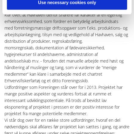
forretningsmæssige risici. I udgangspunktet er der tale om en
Use necessary cookies only
hobbyvirksomhed, men med professionelle aftagere. Vi er blevet
klar over, at Havhaven derfor snarere får karakter af en egentlig
erhvervsvirksomhed, som fordrer en betydelig arbejdsindsats
med forretningsmæssige driftsopgaver som f.eks. produktions- og
arbejdsplanlægning, tilsyn med og vedligehold af Havhaven, salg og
distribution af produkter, regnskabsføring,
momsregnskab, dokumentation af fødevaresikkerhed,
hygiejnekurser til andelshaverne, administration af
andelsselskab m.v. - foruden det manuelle arbejde med høst og
håndtering af muslinger og tang, som vi vurderer de ”menige
medlemmer” kan klare i samarbejde med et chartret
Erhvervsfiskerfartøj og et ditto Foreningsskib.
Udfordringer som Foreningen står over for i 2013. Projektet har
mange positive aspekter og vurderes fortsat at rumme et
interessant udviklingspotentiale. På trods af bevidst lav
eksponering af projektet i pressen er der positiv interesse for
projektet fra mange potentielle medlemmer.
Vi står dog over for en række store udfordringer, hvoraf en del
nødvendigvis skal afklares før projektet kan sættes i gang, og andre
først vil kunne afklares under selve projektgennemførelsen: