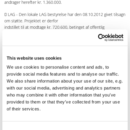
andrager herefter kr. 1.360.000.
 LAG - Den lokale LAG bestyrelse har den 08.10.2012 givet tilsagn
om støtte. Projektet er derfor
indstillet til at modtage kr. 720.600, betinget af offentlig
medfinansiering på kr. 300.000. Medio
december 2013 er projektet indsendt til
Fødevareministeriet/NaturErhvervsstyrelsen med henblik
på vurdering af om endeligt tilsagn kan gives samt støttebeløbets
This website uses cookies
størrelse. LAG har meddelt, at der normalt ikke ydes støtte til
lovpligtige ydelser med risiko for, at den indstillede bevilling
We use cookies to personalise content and ads, to
reduceres fra kr. 720.600 til kr. 660.000. Endelig skal vi formentlig
provide social media features and to analyse our traffic.
modregne salgsindtægter i den bevilgede støtte. Dette spørgsmål
We also share information about your use of our site, e.g.
er ved at blive afklaret. Foranstående forhold forventes at medføre
with our social media, advertising and analytics partners
flere budgetændringer og yderligere reduktion af støttebeløbet. Vi
who may combine it with other information that you’ve
har senest den 8. marts 2013 rykket LAG for svar om endeligt
provided to them or that they’ve collected from your use
tilsagn, men i skrivende stund foreligger intet nyt.
of their services.
 Syddjurs Kommune – har givet tilsagn om at medfinansiere kr.
300.000, hvilket opfylder LAG’’
krav. Der er ikke på nuværende tidspunkt tilvejebragt yderligere
Consent