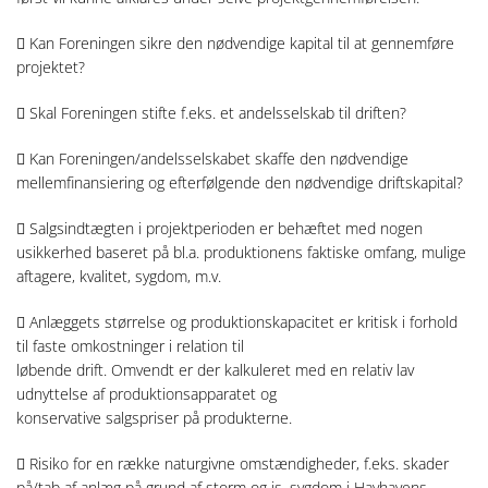
 Kan Foreningen sikre den nødvendige kapital til at gennemføre
projektet?
 Skal Foreningen stifte f.eks. et andelsselskab til driften?
 Kan Foreningen/andelsselskabet skaffe den nødvendige
mellemfinansiering og efterfølgende den nødvendige driftskapital?
 Salgsindtægten i projektperioden er behæftet med nogen
usikkerhed baseret på bl.a. produktionens faktiske omfang, mulige
aftagere, kvalitet, sygdom, m.v.
 Anlæggets størrelse og produktionskapacitet er kritisk i forhold
til faste omkostninger i relation til
løbende drift. Omvendt er der kalkuleret med en relativ lav
udnyttelse af produktionsapparatet og
konservative salgspriser på produkterne.
 Risiko for en række naturgivne omstændigheder, f.eks. skader
på/tab af anlæg på grund af storm og is, sygdom i Havhavens