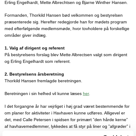
Erling Engelhardt, Mette Albrechtsen og Bjarne Winther Hansen.
Formanden, Thorkild Hansen bød velkommen og bestyrelsen
præsenterede sig. Herefter redegjorde han for mødets program
med efterfølgende medlemsmøde, hvor tovholdere på forskellige
områder giver indlæg.
1. Valg af dirigent og referent
På bestyrelsens forslag blev Mette Albrectsen valgt som dirigent
og Erling Engelhardt som referent.
2. Bestyrelsens årsberetning
Thorkild Hansen fremlagde beretningen.
Beretningen i sin helhed vil kunne læses
her
.
I det forgangne år har vejrliget i høj grad været bestemmende for
om planer for aktiviteter i Havhaven kunne udføres. Alligevel er
det, med Calle Petersen i spidsen for primært ”den hårde kerne”
af havhavemedlemmer, lykkedes at få styr på liner og ”afgrøder” i
Havhaven.