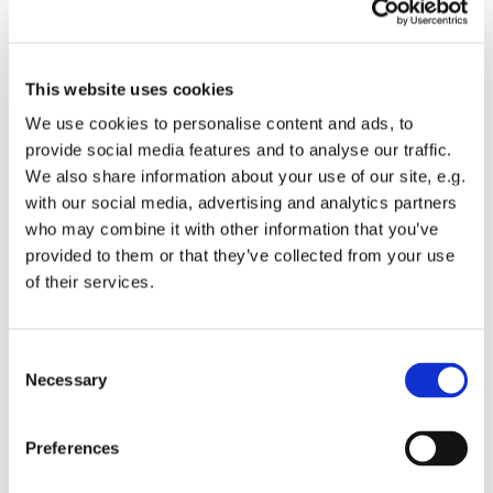
Farvandsafmærkningerne har John Back Jensen taget hånd om,
så vi fremover kan vedligeholde forankringerne.
This website uses cookies
Edderfugleværnet, som med Søren Østergaards store
We use cookies to personalise content and ads, to
engagement, blev etableret i efteråret 2016. Siden har det
provide social media features and to analyse our traffic.
desværre vist sig at konstruktionen ikke kunne fungere under de
We also share information about your use of our site, e.g.
givne vilkår med Havhavens placering. Materiellet er nu bjerget
with our social media, advertising and analytics partners
og ligger på lager til andre formål.
who may combine it with other information that you’ve
Formanden omtalte i beretningen en række medlems-
provided to them or that they’ve collected from your use
arrangementer og aktiviteter, der i løbet af 2017 fundet sted i
of their services.
Havhavens regi.
Beretningen blev modtaget med bifald og godkendt af
Consent
generalforsamlingen.
Necessary
Selection
3. Forelæggelse og godkendelse af årsregnskab og
forelæggelse af næste års budget
Preferences