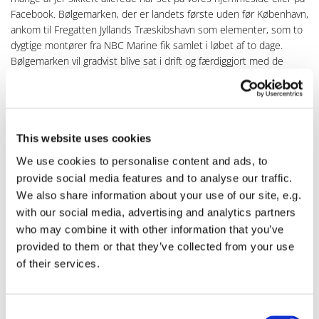
Facebook. Bølgemarken, der er landets første uden før København,
ankom til Fregatten Jyllands Træskibshavn som elementer, som to
dygtige montører fra NBC Marine fik samlet i løbet af to dage.
Bølgemarken vil gradvist blive sat i drift og færdiggjort med de
sidste faciliteter, bl.a. låge på adgangsbroen, formidlingspulte og
udslagsvask, endelig skiltning m.v.
Bestyrelsen planlægger en formel
åbningsceremoni og samtidig fejring af Havhavens 10 års jubilæum
lørdag den 7. maj 2022. Sæt allerede nu kryds i kalenderen.
På vores
This website uses cookies
hjemmeside kan I se alle øvrige aktiviteter i 2022.
We use cookies to personalise content and ads, to
Fredag den 19. november havde vi ”åbent hus” på Bølgemarken
provide social media features and to analyse our traffic.
med en uformel markering af denne milepæl for Havhaven. Vi var
We also share information about your use of our site, e.g.
en stolt bestyrelse, som præsenterede Bølgemarken for de ca. 25
with our social media, advertising and analytics partners
medlemmer, som var mødt frem. Jeg orienterede kort om
who may combine it with other information that you’ve
Bølgemarken og dens organisering. Jeg varetager fortsat
provided to them or that they’ve collected from your use
opgaverne vedr. myndigheder, presse m.v. og koordinerer
samarbejdet med vores samarbejdspartnere. Erling Engelhardt har
of their services.
påtaget sig at være tovholder for det hold af havbønder, som
sammen vil passe vores bynære havhave. Erling demonstrerede,
hvordan høsttårnene fungerer, hvorefter vi begav os til
Consent