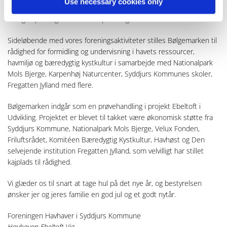
Use necessary cookies only
også være der, vi skal hente det meste af den yngel, som skal
hænges på Bølgemarken til ”opfedning”.
Sideløbende med vores foreningsaktiviteter stilles Bølgemarken til
rådighed for formidling og undervisning i havets ressourcer,
havmiljø og bæredygtig kystkultur i samarbejde med Nationalpark
Mols Bjerge, Karpenhøj Naturcenter, Syddjurs Kommunes skoler,
Fregatten Jylland med flere.
Bølgemarken indgår som en prøvehandling i projekt Ebeltoft i
Udvikling. Projektet er blevet til takket være økonomisk støtte fra
Syddjurs Kommune, Nationalpark Mols Bjerge, Velux Fonden,
Friluftsrådet, Komitéen Bæredygtig Kystkultur, Havhøst og Den
selvejende institution Fregatten Jylland, som velvilligt har stillet
kajplads til rådighed.
Vi glæder os til snart at tage hul på det nye år, og bestyrelsen
ønsker jer og jeres familie en god jul og et godt nytår.
Foreningen Havhaver i Syddjurs Kommune
Havhaven Ebeltoft Vig