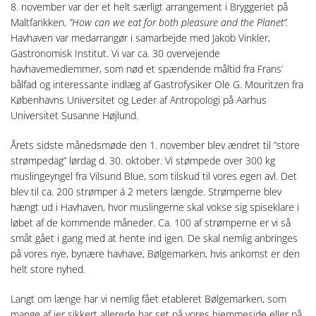
8. november var der et helt særligt arrangement i Bryggeriet på
Maltfarikken,
”How can we eat for both pleasure and the Planet”.
Havhaven var medarrangør i samarbejde med Jakob Vinkler,
Gastronomisk Institut. Vi var ca. 30 overvejende
havhavemedlemmer, som nød et spændende måltid fra Frans’
bålfad og interessante indlæg af Gastrofysiker Ole G. Mouritzen fra
Københavns Universitet og Leder af Antropologi på Aarhus
Universitet Susanne Højlund.
Årets sidste månedsmøde den 1. november blev ændret til ”store
strømpedag” lørdag d. 30. oktober. Vi stømpede over 300 kg
muslingeyngel fra Vilsund Blue, som tilskud til vores egen avl. Det
blev til ca. 200 strømper á 2 meters længde. Strømperne blev
hængt ud i Havhaven, hvor muslingerne skal vokse sig spiseklare i
løbet af de kommende måneder. Ca. 100 af strømperne er vi så
småt gået i gang med at hente ind igen. De skal nemlig anbringes
på vores nye, bynære havhave, Bølgemarken, hvis ankomst er den
helt store nyhed.
Langt om længe har vi nemlig fået etableret Bølgemarken, som
mange af jer sikkert allerede har set på vores hjemmeside eller på